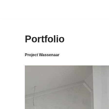
Ga
naar
de
inhoud
Portfolio
Project Wassenaar