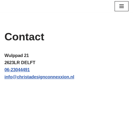
Ga
naar
de
Contact
inhoud
Wulppad 21
2623LR DELFT
06-23044491
info@christadesignconnexxion.nl